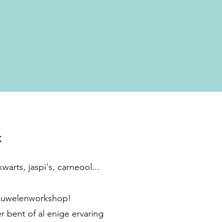
k
warts, jaspi's, carneool...
 juwelenworkshop!
r bent of al enige ervaring