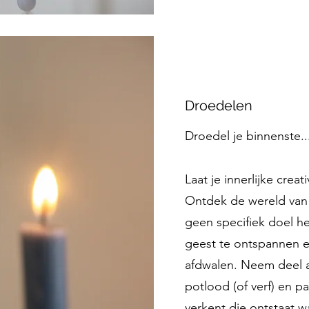
Droedelen
Droedel je binnenste..
Laat je innerlijke creati
Ontdek de wereld van 
geen specifiek doel he
geest te ontspannen e
afdwalen. Neem deel 
potlood (of verf) en pap
verkent die ontstaat w