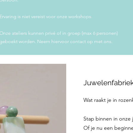
Ervaring is niet vereist voor onze workshops.
Onze ateliers kunnen privé of in groep (max 6 personen)
geboekt worden. Neem hiervoor contact op met ons.
Juwelenfabrie
Wat raakt je in rozenk
Stap binnen in onze
Of je nu een beginne