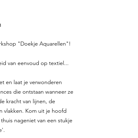
n
rkshop "Doekje Aquarellen"!
d van eenvoud op textiel...
et en laat je verwonderen
ances die ontstaan wanneer ze
 kracht van lijnen, de
n vlakken. Kom uit je hoofd
je thuis nageniet van een stukje
e'.