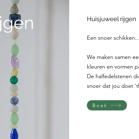
ijgen
Huisjuweel rijgen
Een snoer schikken...
We maken samen een
kleuren en vormen pas
De halfedelstenen die
snoer dat jou doet '
Boek