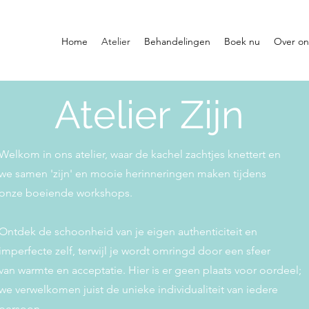
Home
Atelier
Behandelingen
Boek nu
Over on
Atelier Zijn
Welkom in ons atelier, waar de kachel zachtjes knettert en
we samen 'zijn' en mooie herinneringen maken tijdens
onze boeiende workshops.
Ontdek de schoonheid van je eigen authenticiteit en
imperfecte zelf, terwijl je wordt omringd door een sfeer
van warmte en acceptatie.
Hier is er geen plaats voor oordeel;
we verwelkomen juist de unieke individualiteit van iedere
persoon.